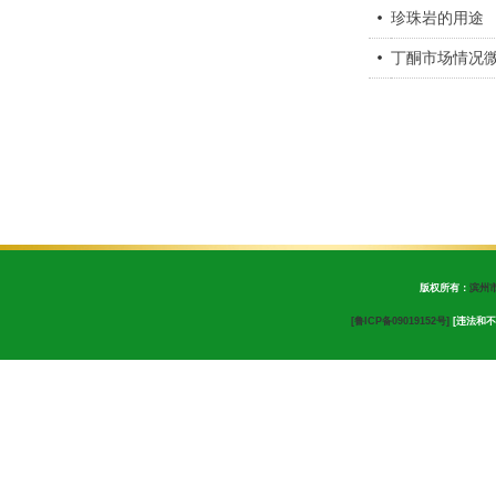
珍珠岩的用途
丁酮市场情况微
版权所有：
滨州
[鲁ICP备09019152号]
[违法和不